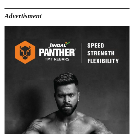
बृजमोह
अग्रवा
ने
Advertisment
बलरामपु
पहुच
किया
प्रेस
वार्ता