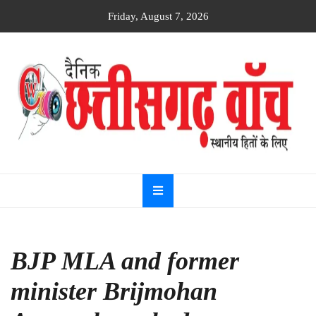
Skip
Friday, August 7, 2026
to
content
Dainik
Chhattisgarh
watch
BJP MLA and former
minister Brijmohan