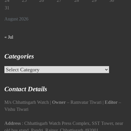
24
25
26
27
28
29
30
31
August 2026
« Jul
Categories
Categories
Contact Details
M/s Chhattisgarh Watch |
Owner
– Ramvatar Tiwari |
Editor
–
Vishu Tiwari
Address
: Chhattisgarh Watch Press Complex, SST Tower, near
old bus stand, Pandri, Raipur, Chhattisgarh 492001