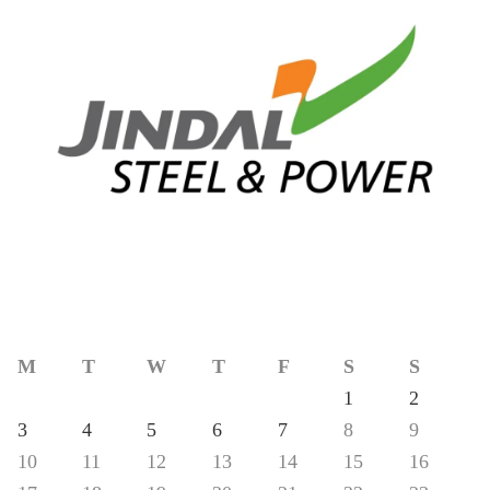
M
T
W
T
F
S
S
1
2
3
4
5
6
7
8
9
10
11
12
13
14
15
16