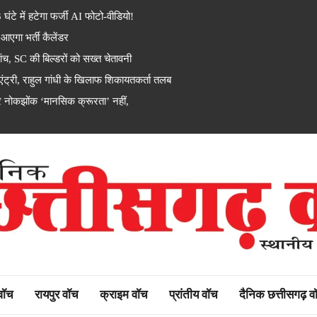
टे में हटेगा फर्जी AI फोटो-वीडियो!
एगा भर्ती कैलेंडर
, SC की बिल्डरों को सख्त चेतावनी
ी, राहुल गांधी के खिलाफ शिकायतकर्ता तलब
 नोकझोंक ‘मानसिक क्रूरता’ नहीं,
rh watch
 वॉच
रायपुर वॉच
क्राइम वॉच
प्रांतीय वॉच
दैनिक छत्तीसगढ़ व