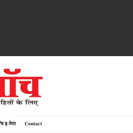
ॉच इ-पेपर
Contact