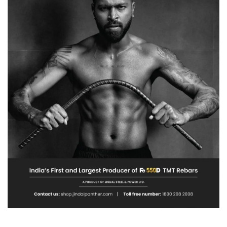
की
आज
होगी
पेशी