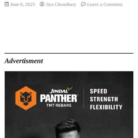
on
June 6, 2025
Jiya Choudhary
Leave a Comment
शराब
घोटाला
मामले
में
कारोबारी
पप्पू
बंसल
EOW
Advertisment
की
हिरासत
में,
लखमा
समेत
13
लोगों
गए
जेल…
विजय
भाटिया