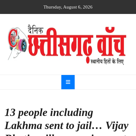
Skip
Thursday, August 6, 2026
to
content
Dainik
Chhattisgarh
watch
13 people including
Lakhma sent to jail… Vijay