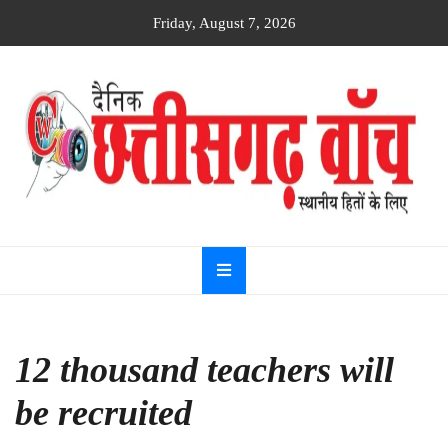
Skip
Friday, August 7, 2026
to
content
Dainik
Chhattisgarh
watch
12 thousand teachers will
be recruited