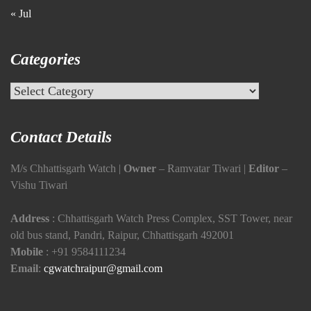
« Jul
Categories
Categories
Contact Details
M/s Chhattisgarh Watch |
Owner
– Ramvatar Tiwari |
Editor
–
Vishu Tiwari
Address
: Chhattisgarh Watch Press Complex, SST Tower, near
old bus stand, Pandri, Raipur, Chhattisgarh 492001
Mobile
:
+91 9584111234
Email
:
cgwatchraipur@gmail.com