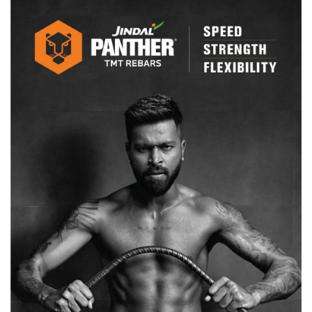
हजार
शिक्षकों
की
होगी
भर्ती…