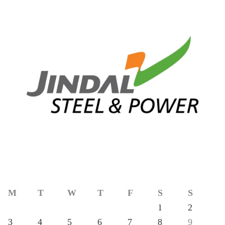
M
T
W
T
F
S
S
1
2
3
4
5
6
7
8
9