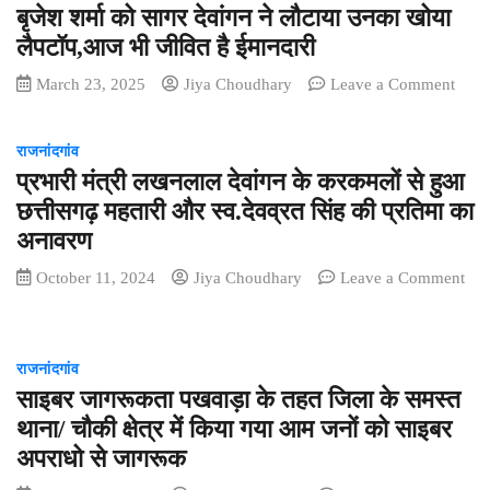
बृजेश शर्मा को सागर देवांगन ने लौटाया उनका खोया
लैपटॉप,आज भी जीवित है ईमानदारी
on
March 23, 2025
Jiya Choudhary
Leave a Comment
बृजेश
शर्मा
राजनांदगांव
को
प्रभारी मंत्री लखनलाल देवांगन के करकमलों से हुआ
सागर
देवांग
छत्तीसगढ़ महतारी और स्व.देवव्रत सिंह की प्रतिमा का
ने
अनावरण
लौटाय
उनका
October 11, 2024
Jiya Choudhary
Leave a Comment
खोया
on
लैपट
प्रभारी
भी
मंत्री
राजनांदगांव
जीवित
लखनलाल
साइबर जागरूकता पखवाड़ा के तहत जिला के समस्त
है
देवांगन
ईमानद
के
थाना/ चौकी क्षेत्र में किया गया आम जनों को साइबर
करकमलों
अपराधो से जागरूक
से