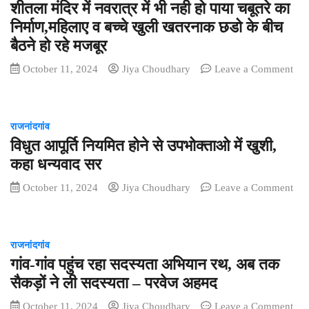
शीतला मंदिर में नवरात्र में भी नही हो पाया चबूतरे का
कर
से
पुलिस
निर्माण,महिलाए व बच्चे खुली खतरनाक छडो के बीच
जागरूक
व्यवस्था
बैठने हो रहे मजबूर
के
लिये
October 11, 2024
Jiya Choudhary
Leave a Comment
आप
on
ने
शीतला
सौपा
मंदिर
राजनांदगांव
ज्ञापन
में
विधुत आपूर्ति नियमित होने से उपभोक्ताओ में खुशी,
नवरात्र
में
कहा धन्यवाद सर
भी
October 11, 2024
Jiya Choudhary
Leave a Comment
नही
on
हो
विधुत
पाया
आपूर्ति
चबूतरे
राजनांदगांव
नियमित
का
गांव-गांव पहुंच रहा सदस्‍यता अभियान रथ, अब तक
होने
निर्माण,महिलाए
से
व
सैकड़ों ने ली सदस्‍यता – परवेज अहमद
उपभोक्ताओ
बच्चे
October 11, 2024
Jiya Choudhary
Leave a Comment
में