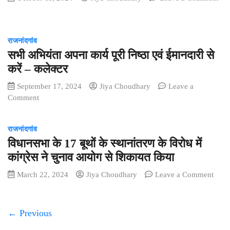
खुली
on
खुशी,
खतरनाक
गांव-
कहा
छडो
गांव
धन्यवाद
के
राजनांदगांव
पहुंच
सर
बीच
सभी अभियंता अपना कार्य पूरी निष्ठा एवं ईमानदारी से
रहा
बैठने
सदस्‍यता
करें – कलेक्टर
हो
अभियान
रहे
September 17, 2024
Jiya Choudhary
Leave a
रथ,
मजबूर
on
Comment
अब
सभी
तक
अभियंता
सैकड़ों
राजनांदगांव
अपना
ने
विधानसभा के 17 बूथों के स्थानांतरण के विरोध में
कार्य
ली
पूरी
सदस्‍यता
कांग्रेस ने चुनाव आयोग से शिकायत किया
निष्ठा
–
on
March 22, 2024
Jiya Choudhary
Leave a Comment
एवं
परवेज
विधा
ईमानदारी
अहमद
के
से
17
करें
← Previous
बूथों
–