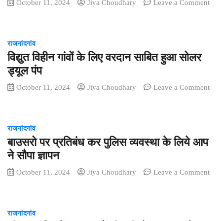
हुआ
October 11, 2024
Jiya Choudhary
Leave a Comment
छत्तीसगढ़
on
महतारी
साइबर
और
जागरूकता
राजनांदगांव
स्व.देवव्रत
पखवाड़ा
सिंह
विद्युत विहीन गांवों के लिए वरदान साबित हुआ सोलर
के
की
तहत
ड्यूल पंप
प्रतिमा
जिला
October 11, 2024
Jiya Choudhary
Leave a Comment
का
के
on
अनावरण
समस्त
विद्युत
थाना/
विहीन
चौकी
राजनांदगांव
गांवों
क्षेत्र
बाउसरो पर प्रतिबंध कर पुलिस व्यवस्था के लिये आप
के
में
लिए
किया
ने सौपा ज्ञापन
वरदान
गया
October 11, 2024
Jiya Choudhary
Leave a Comment
साबित
आम
on
हुआ
जनों
बाउसरो
सोलर
को
पर
ड्यूल
साइबर
राजनांदगांव
प्रतिबंध
पंप
अपराधो