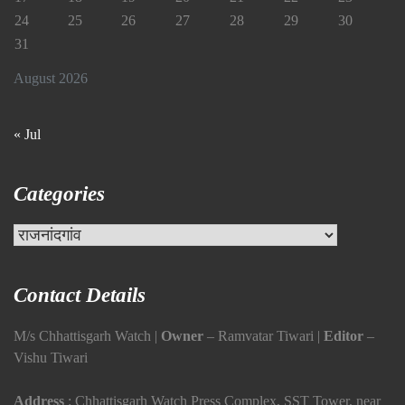
24
25
26
27
28
29
30
31
August 2026
« Jul
Categories
Categories
Contact Details
M/s Chhattisgarh Watch |
Owner
– Ramvatar Tiwari |
Editor
–
Vishu Tiwari
Address
: Chhattisgarh Watch Press Complex, SST Tower, near