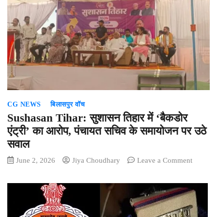
यू-
टर्न!
निष्कासित
9
सदस्यों
को
फिर
मिली
पार्टी
CG NEWS
बिलासपुर वॉच
में
एंट्री
Sushasan Tihar: सुशासन तिहार में ‘बैकडोर
एंट्री’ का आरोप, पंचायत सचिव के समायोजन पर उठे
सवाल
on
June 2, 2026
Jiya Choudhary
Leave a Comment
Sushasa
Tihar:
सुशासन
तिहार
में