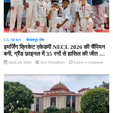
ASI
इधर-
उधर
CG NEWS
बिलासपुर वॉच
इमर्जिंग क्रिकेट एकेडमी NECL 2026 की चैंपियन
बनी, ग्रैंड फ़ाइनल में 35 रनों से हासिल की जीत …
on
April 28, 2026
Jiya Choudhary
Leave a Comment
इमर्जिंग
क्रिकेट
एकेडमी
NECL
2026
की
चैंपियन
बनी,
ग्रैंड