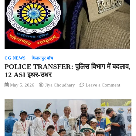
‘बैकडोर
एंट्री’
का
आरोप,
पंचायत
सचिव
के
समायोजन
पर
CG NEWS
बिलासपुर वॉच
उठे
POLICE TRANSFER: पुलिस विभाग में बदलाव,
सवाल
12 ASI इधर-उधर
on
May 5, 2026
Jiya Choudhary
Leave a Comment
POLICE
TRANS
पुलिस
विभाग
में
बदलाव,
12