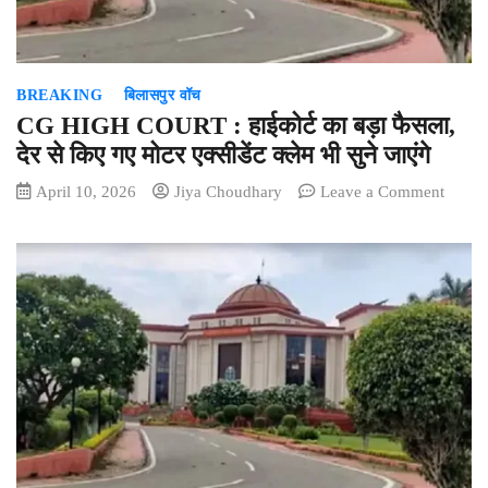
में
प्रधान
न्यायाधी
की
BREAKING
बिलासपुर वॉच
हुई
नियुक्ति
CG HIGH COURT : हाईकोर्ट का बड़ा फैसला,
देर से किए गए मोटर एक्सीडेंट क्लेम भी सुने जाएंगे
on
April 10, 2026
Jiya Choudhary
Leave a Comment
CG
HIGH
COUR
:
हाईकोर्ट
का
बड़ा
फैसला,
देर
से
किए
गए