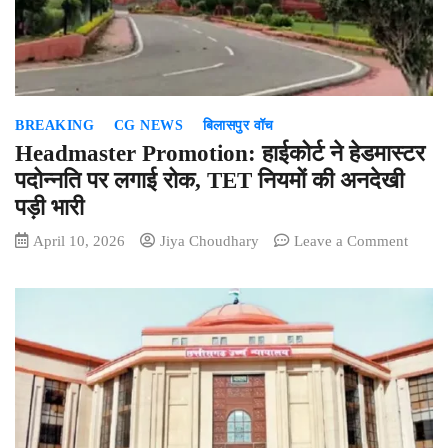
फ़ाइनल
में
35
रनों
से
BREAKING
CG NEWS
बिलासपुर वॉच
हासिल
की
Headmaster Promotion: हाईकोर्ट ने हेडमास्टर
जीत
पदोन्नति पर लगाई रोक, TET नियमों की अनदेखी
…
पड़ी भारी
on
April 10, 2026
Jiya Choudhary
Leave a Comment
Headm
Promo
हाईकोर्ट
ने
हेडमास्
पदोन्नत
पर
लगाई
रोक,