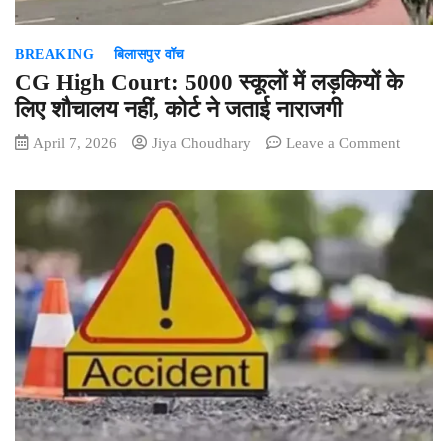
मोटर
एक्सीडें
BREAKING
बिलासपुर वॉच
क्लेम
भी
CG High Court: 5000 स्कूलों में लड़कियों के
सुने
लिए शौचालय नहीं, कोर्ट ने जताई नाराजगी
जाएंगे
on
April 7, 2026
Jiya Choudhary
Leave a Comment
CG
High
Court:
5000
स्कूलों
में
लड़कियों
के
लिए
शौचालय
नहीं,
कोर्ट
ने