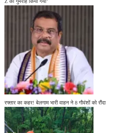
Z को गुमराह किया गया’
रफ्तार का कहर! बेलगाम भारी वाहन ने 8 गौवंशों को रौंदा