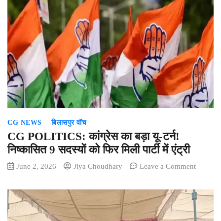
Ceremo
राहुल-
खड़गे
की
मौजूदगी
में
कर्नाटक
के
34वें
मुख्यमंत्री
बने
CG NEWS
बिलासपुर वॉच
डीके
शिवकुमार
CG POLITICS: कांग्रेस का बड़ा यू-टर्न!
निष्कासित 9 सदस्यों को फिर मिली पार्टी में एंट्री
on
June 2, 2026
Jiya Choudhary
Leave a Comment
CG
POLITI
कांग्रेस
का
बड़ा