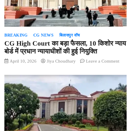
TET
नियमों
की
अनदेख
पड़ी
BREAKING
CG NEWS
बिलासपुर वॉच
भारी
CG High Court का बड़ा फैसला, 10 किशोर न्याय
बोर्ड में प्रधान न्यायाधीशों की हुई नियुक्ति
on
April 10, 2026
Jiya Choudhary
Leave a Comment
CG
High
Court
का
बड़ा
फैसला,
10
किशोर
न्याय
बोर्ड