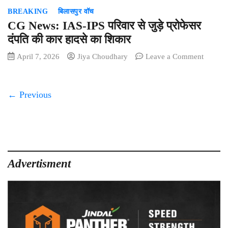
जताई
BREAKING
बिलासपुर वॉच
नाराजगी
CG News: IAS-IPS परिवार से जुड़े प्रोफेसर
दंपति की कार हादसे का शिकार
on
April 7, 2026
Jiya Choudhary
Leave a Comment
CG
News:
IAS-
← Previous
IPS
परिवार
से
जुड़े
प्रोफेसर
दंपति
Advertisment
की
कार
हादसे
का
शिकार