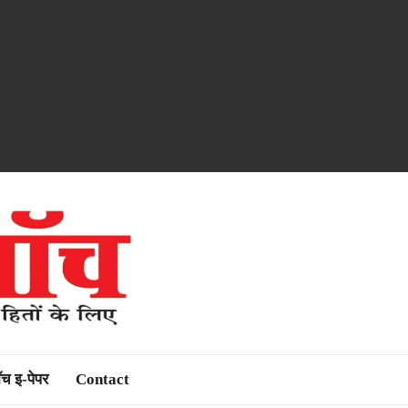
ॉच इ-पेपर
Contact