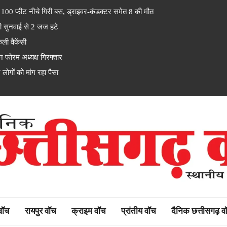
ट नीचे गिरी बस, ड्राइवर-कंडक्टर समेत 8 की मौत
ी सुनवाई से 2 जज हटे
ी वैकेंसी
 फोरम अध्यक्ष गिरफ्तार
गों को मांग रहा पैसा
rh watch
 वॉच
रायपुर वॉच
क्राइम वॉच
प्रांतीय वॉच
दैनिक छत्तीसगढ़ व