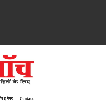
ॉच इ-पेपर
Contact