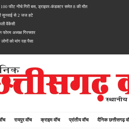
ट नीचे गिरी बस, ड्राइवर-कंडक्टर समेत 8 की मौत
ी सुनवाई से 2 जज हटे
ी वैकेंसी
 फोरम अध्यक्ष गिरफ्तार
गों को मांग रहा पैसा
rh watch
 वॉच
रायपुर वॉच
क्राइम वॉच
प्रांतीय वॉच
दैनिक छत्तीसगढ़ व