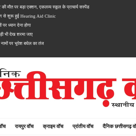
 मौत पर बड़ा एक्शन, एकलव्य स्कूल के प्राचार्य सस्पेंड
से शुरू हुई Hearing Aid Clinic
पर ध्यान देना होगा
ड़ी भी देख शरमा जाए
ों पर भूपेश बघेल का तंज
rh watch
 वॉच
रायपुर वॉच
क्राइम वॉच
प्रांतीय वॉच
दैनिक छत्तीसगढ़ व