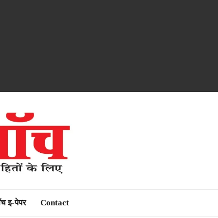
ॉच इ-पेपर
Contact