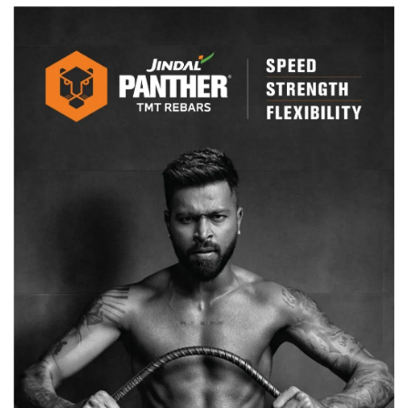
नीदरलैंड
को
56
रनों
से
दी
मात,
विराट,
सूर्यकुमार
और
रोहित
का
दिखा
जलवा