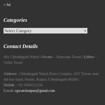
« Jul
Categories
Categories
Contact Details
M/s Chhattisgarh Watch |
Owner
– Ramvatar Tiwari |
Editor
–
Vishu Tiwari
Address
: Chhattisgarh Watch Press Complex, SST Tower, near
old bus stand, Pandri, Raipur, Chhattisgarh 492001
Mobile
:
+91 9584111234
Email
:
cgwatchraipur@gmail.com