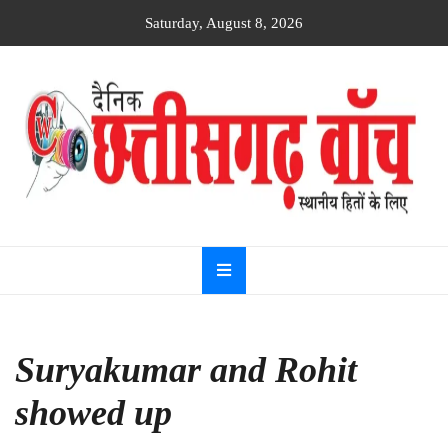
Skip
Saturday, August 8, 2026
to
content
Dainik
Chhattisgarh
watch
Suryakumar and Rohit
showed up