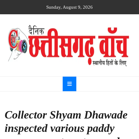
Skip
Sunday, August 9, 2026
to
content
Dainik
Chhattisgarh
watch
Collector Shyam Dhawade
inspected various paddy