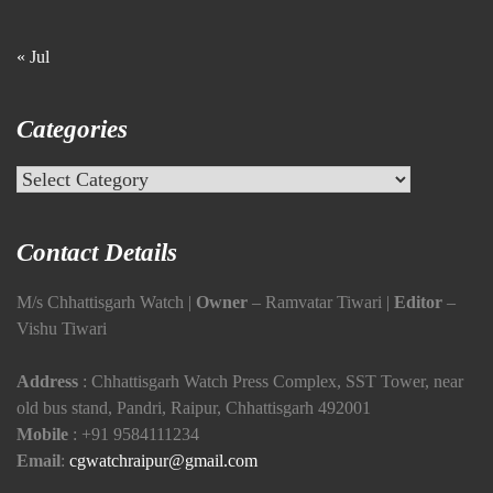
« Jul
Categories
Categories
Contact Details
M/s Chhattisgarh Watch |
Owner
– Ramvatar Tiwari |
Editor
–
Vishu Tiwari
Address
: Chhattisgarh Watch Press Complex, SST Tower, near
old bus stand, Pandri, Raipur, Chhattisgarh 492001
Mobile
:
+91 9584111234
Email
:
cgwatchraipur@gmail.com