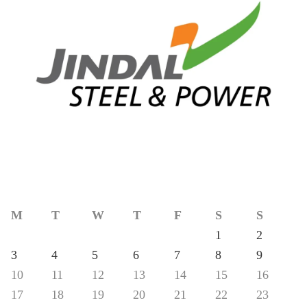
M
T
W
T
F
S
S
1
2
3
4
5
6
7
8
9
10
11
12
13
14
15
16
17
18
19
20
21
22
23