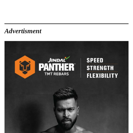
खुलासा
:
चचेरे
भाई
ने
Advertisment
की
अपने
ही
भाई
की
हत्या,
खेत
में
मिला
था
शव,
इस
वजह
से
उतारा
मौत