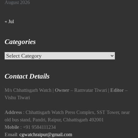
August 2026
« Jul
Categories
Categories
Contact Details
M/s Chhattisgarh Watch |
Owner
– Ramvatar Tiwari |
Editor
–
Vishu Tiwari
Address
: Chhattisgarh Watch Press Complex, SST Tower, near
old bus stand, Pandri, Raipur, Chhattisgarh 492001
Mobile
:
+91 9584111234
Email
:
cgwatchraipur@gmail.com