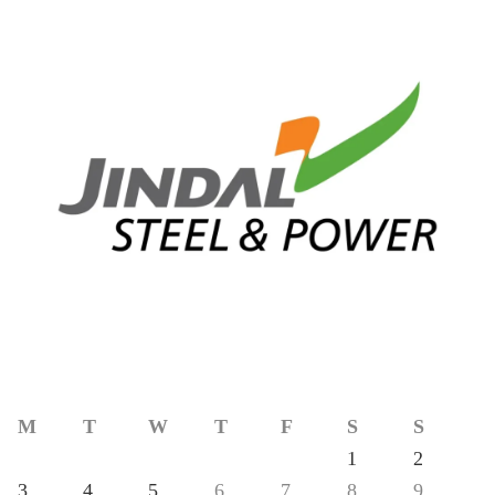
M
T
W
T
F
S
S
1
2
3
4
5
6
7
8
9