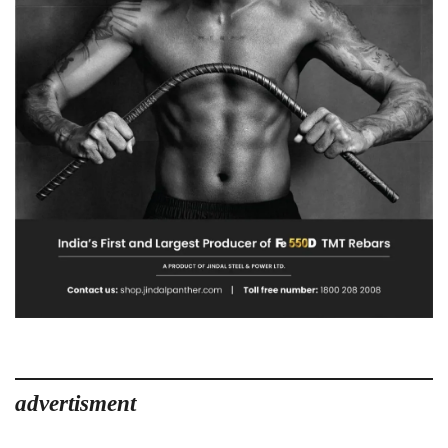
के
घाट…
advertisment